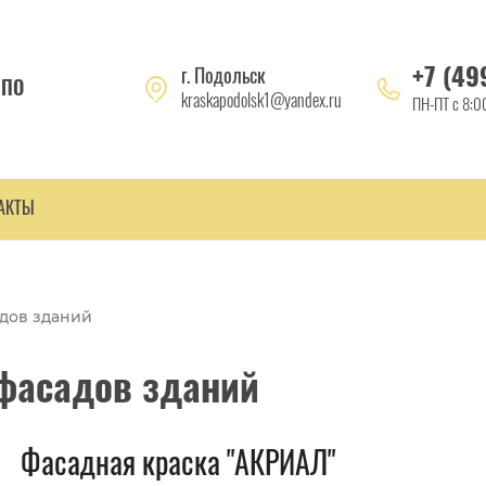
+7 (49
г. Подольск
 ПО
kraskapodolsk1@yandex.ru
ПН-ПТ с 8:0
АКТЫ
дов зданий
фасадов зданий
Фасадная краска "АКРИАЛ"